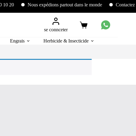
Nous expédions partout dans le monde
Contactez nous au 
Panier
se connceter
d’achat
Engrais
Herbicide & Insecticide