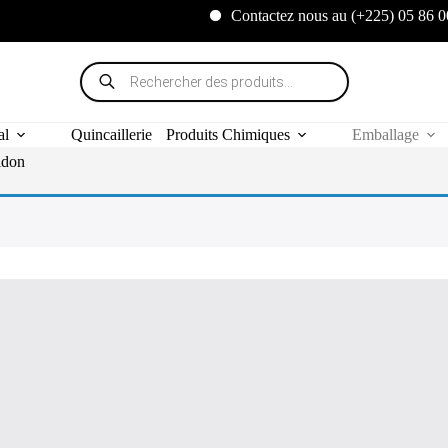
Contactez nous au (+225) 05 86 00 10 20
Recherche
de
produits
al
Quincaillerie
Produits Chimiques
Emballage
idon