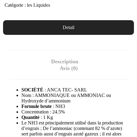
Catégorie :
les Liquides
Detail
Description
Avis (0)
SOCIÉTÉ
: ANCA TEC- SARL
Nom : AMMONIAQUE ou AMMONIAC ou
Hydroxyde d’ammonium
Formule brute
: NH3
Concentration : 24.5%
Quantité
: 1 Kg
Le NH3 est principalement utilisé dans la production
d’
engrais
; De l’ammoniac (contenant 82 % d’azote)
sert parfois aussi d’engrais azoté gazeux ; il est alors