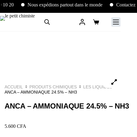
10 20
Nous expédions partout dans le monde
Contactez no
ACCUEIL
PRODUITS CHIMIQUES
LES LIQUIDES
ANCA – AMMONIAQUE 24.5% – NH3
ANCA – AMMONIAQUE 24.5% – NH3
5.600
CFA