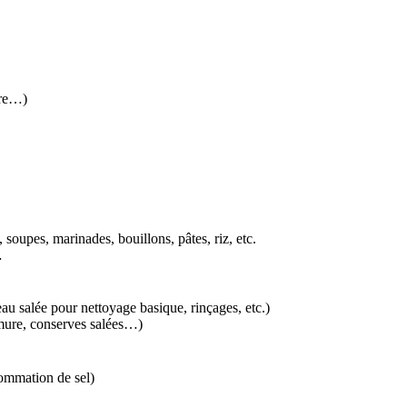
ure…)
 soupes, marinades, bouillons, pâtes, riz, etc.
…
eau salée pour nettoyage basique, rinçages, etc.)
umure, conserves salées…)
ommation de sel)