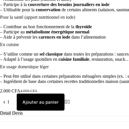
– Participe à la
couverture des besoins journaliers en iode
– Utilisable pour la
conservation
de certains aliments (salaison, saum
Pour la santé (apport nutritionnel en iode)
– Contribue au bon fonctionnement de la
thyroïde
– Participe au
métabolisme énergétique normal
– Aide à prévenir les
carences en iode
dans l’alimentation
En cuisine
– S’utilise comme un
sel classique
dans toutes les préparations : sauces,
– Adapté à l’usage quotidien en
cuisine familiale
, restauration, snack
En usage domestique léger
– Peut être utilisé dans certaines préparations ménagères simples (ex. : 
– Ingrédient de base dans certaines recettes traditionnelles maison (sa
2.000
CFA
4.000
CFA
Le
Le
prix
prix
quantité
Ajouter au panier
initial
actuel
de
était :
est :
SEL
Detail
Devis
4.000 CFA.
2.000 CFA.
IODE