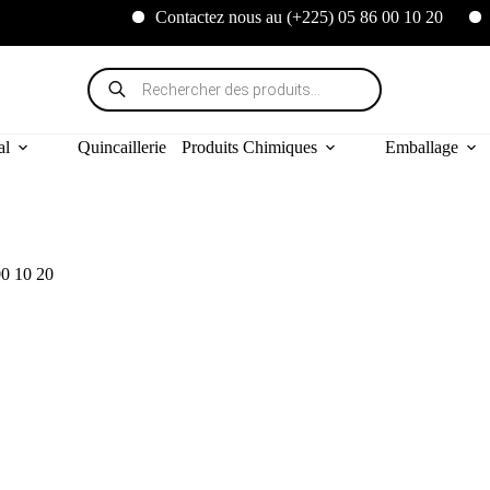
Contactez nous au (+225) 05 86 00 10 20
Nous exp
Recherche
de
produits
al
Quincaillerie
Produits Chimiques
Emballage
0 10 20