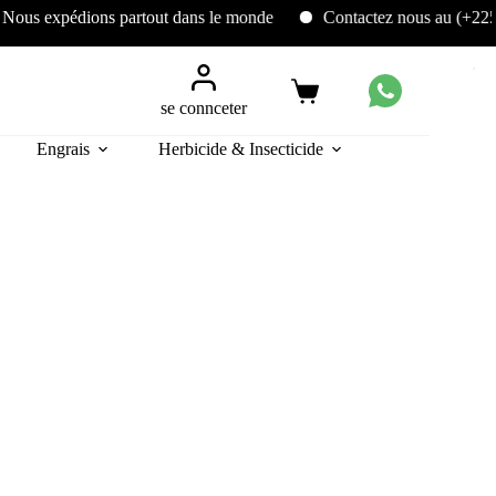
édions partout dans le monde
Contactez nous au (+225) 05 86 
Panier
se connceter
d’achat
Engrais
Herbicide & Insecticide