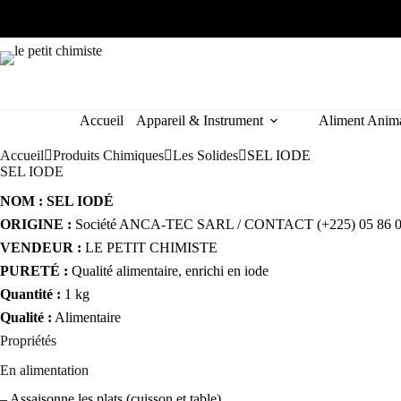
Passer
au
50% de remise
contenu
Accueil
Appareil & Instrument
Aliment Anim
Accueil
Produits Chimiques
Les Solides
SEL IODE
SEL IODE
NOM : SEL IODÉ
ORIGINE :
Société ANCA-TEC SARL / CONTACT (+225) 05 86 0
VENDEUR :
LE PETIT CHIMISTE
PURETÉ :
Qualité alimentaire, enrichi en iode
Quantité :
1 kg
Qualité :
Alimentaire
Propriétés
En alimentation
– Assaisonne les plats (cuisson et table)