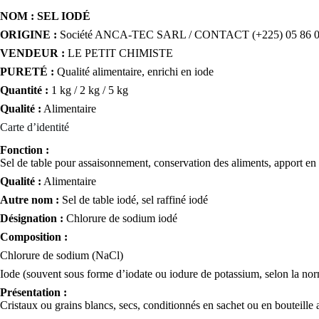
NOM : SEL IODÉ
ORIGINE :
Société ANCA-TEC SARL / CONTACT (+225) 05 86 0
VENDEUR :
LE PETIT CHIMISTE
PURETÉ :
Qualité alimentaire, enrichi en iode
Quantité :
1 kg / 2 kg / 5 kg
Qualité :
Alimentaire
Carte d’identité
Fonction :
Sel de table pour assaisonnement, conservation des aliments, apport en 
Qualité :
Alimentaire
Autre nom :
Sel de table iodé, sel raffiné iodé
Désignation :
Chlorure de sodium iodé
Composition :
Chlorure de sodium (NaCl)
Iode (souvent sous forme d’iodate ou iodure de potassium, selon la no
Présentation :
Cristaux ou grains blancs, secs, conditionnés en sachet ou en bouteille 