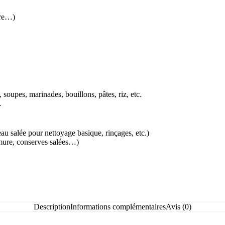
ure…)
 soupes, marinades, bouillons, pâtes, riz, etc.
…
eau salée pour nettoyage basique, rinçages, etc.)
umure, conserves salées…)
Description
Informations complémentaires
Avis (0)