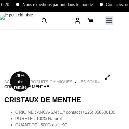
0
Nous expédions partout dans le monde
Contactez nous 
28%
de
ACCUEIL
PRODUITS CHIMIQUES
LES SOLIDES
CRISTAUX DE MENTHE
remise
CRISTAUX DE MENTHE
ORIGINE : ANCA-SARL // contact (+225) 058600100
PURETE : 100% Naturel
QUANTITE : 500G ou 1 KG