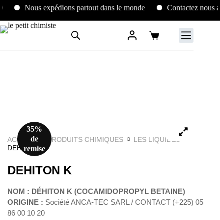
Nous expédions partout dans le monde
Contactez nous au (
35%
de
ACCUEIL
PRODUITS CHIMIQUES
LES LIQUIDES
DEHITON K
remise
DEHITON K
NOM : DÉHITON K (COCAMIDOPROPYL BETAINE)
ORIGINE :
Société ANCA-TEC SARL / CONTACT (+225) 05
86 00 10 20