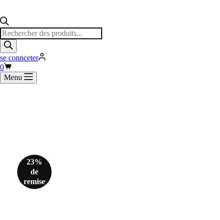
se connceter
0
Menu
23%
de
remise