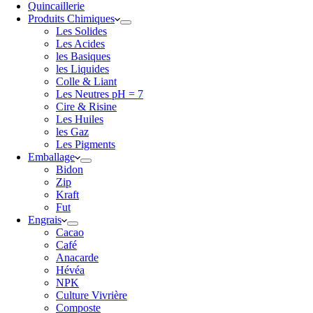
Quincaillerie
Produits Chimiques
Les Solides
Les Acides
les Basiques
les Liquides
Colle & Liant
Les Neutres pH = 7
Cire & Risine
Les Huiles
les Gaz
Les Pigments
Emballage
Bidon
Zip
Kraft
Fut
Engrais
Cacao
Café
Anacarde
Hévéa
NPK
Culture Vivrière
Composte