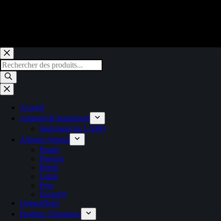
Accueil
Appareil & Instrument
Instrument de LABO
Aliment Animal
Poulet
Poisson
Boeuf
Lapin
Porc
Escargot
Quincaillerie
Produits Chimiques