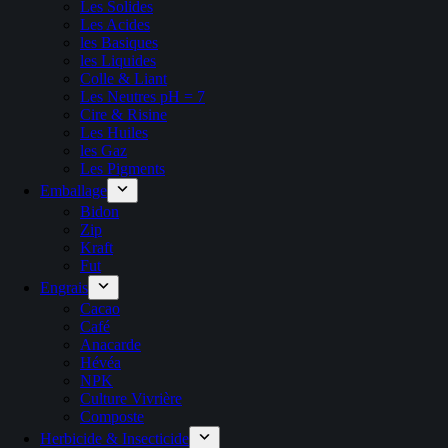
Les Solides
Les Acides
les Basiques
les Liquides
Colle & Liant
Les Neutres pH = 7
Cire & Risine
Les Huiles
les Gaz
Les Pigments
Emballage
Bidon
Zip
Kraft
Fut
Engrais
Cacao
Café
Anacarde
Hévéa
NPK
Culture Vivrière
Composte
Herbicide & Insecticide