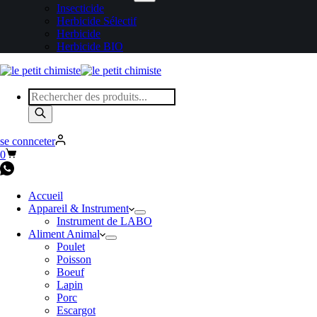
Insecticide
Herbicide Sélectif
Herbicide
Herbicide BIO
se connceter
0
Accueil
Appareil & Instrument
Instrument de LABO
Aliment Animal
Poulet
Poisson
Boeuf
Lapin
Porc
Escargot