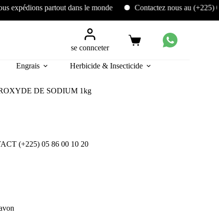
dions partout dans le monde
Contactez nous au (+225) 05 86 00
se connceter
Engrais
Herbicide & Insecticide
OXYDE DE SODIUM 1kg
CT (+225) 05 86 00 10 20
savon