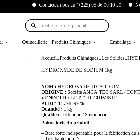
Contactez nous au (+225) 05 86 00 10 20
Nous expé
al
Quincaillerie
Produits Chimiques
Emballage
Accueil
Produits Chimiques
Les Solides
HYDR
HYDROXYDE DE SODIUM 1kg
NOM :
HYDROXYDE DE SODIUM
ORIGINE :
Société ANCA-TEC SARL / CONTA
VENDEUR :
LE PETIT CHIMISTE
PURETÉ :
98–99 %
Quantité :
1 kg
Qualité :
Technique / Savonnerie
Points forts du produit
– Base forte indispensable pour la fabrication du 
– Très haute pureté