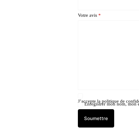
Votre avis
*
J’accepte la
politique de confide
Enregistrer mon nom, mon e
Soumettre