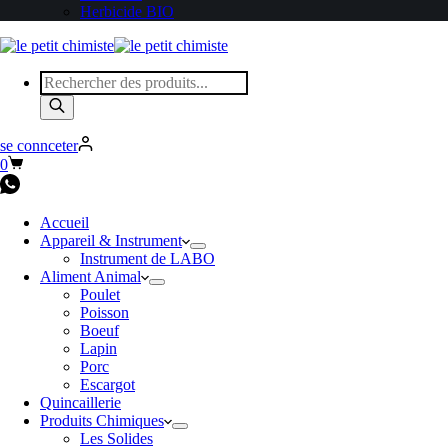
Herbicide BIO
Recherche
de
produits
se connceter
Panier
0
d’achat
Accueil
Appareil & Instrument
Instrument de LABO
Aliment Animal
Poulet
Poisson
Boeuf
Lapin
Porc
Escargot
Quincaillerie
Produits Chimiques
Les Solides