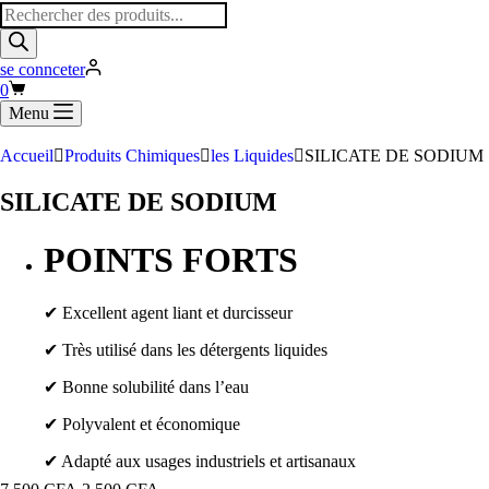
Recherche
de
produits
se connceter
Panier
0
d’achat
Menu
Accueil
Produits Chimiques
les Liquides
SILICATE DE SODIUM
SILICATE DE SODIUM
POINTS FORTS
✔ Excellent agent liant et durcisseur
✔ Très utilisé dans les détergents liquides
✔ Bonne solubilité dans l’eau
✔ Polyvalent et économique
✔ Adapté aux usages industriels et artisanaux
Le
Le