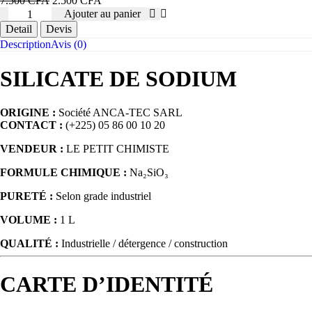
7.500
CFA
2.500
CFA
quantité
prix
prix
Ajouter au panier
de
initial
actuel
Detail
Devis
SILICATE
était :
est :
Description
Avis (0)
DE
7.500 CFA.
2.500 CFA.
SODIUM
SILICATE DE SODIUM
ORIGINE :
Société ANCA-TEC SARL
CONTACT :
(+225) 05 86 00 10 20
VENDEUR :
LE PETIT CHIMISTE
FORMULE CHIMIQUE :
Na₂SiO₃
PURETÉ :
Selon grade industriel
VOLUME :
1 L
QUALITÉ :
Industrielle / détergence / construction
CARTE D’IDENTITÉ