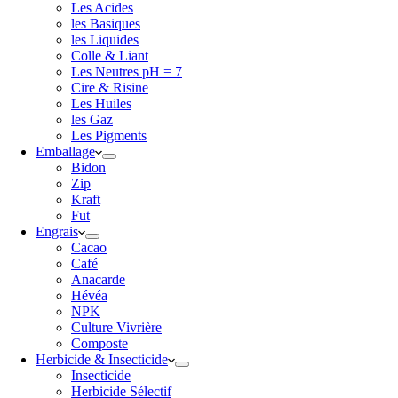
Les Acides
les Basiques
les Liquides
Colle & Liant
Les Neutres pH = 7
Cire & Risine
Les Huiles
les Gaz
Les Pigments
Emballage
Bidon
Zip
Kraft
Fut
Engrais
Cacao
Café
Anacarde
Hévéa
NPK
Culture Vivrière
Composte
Herbicide & Insecticide
Insecticide
Herbicide Sélectif