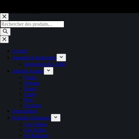
67% de remise
Passer
au
Recherche
contenu
de
produits
Accueil
Appareil & Instrument
Instrument de LABO
Aliment Animal
Poulet
Poisson
Boeuf
Lapin
Porc
Escargot
Quincaillerie
Produits Chimiques
Les Solides
Les Acides
les Basiques