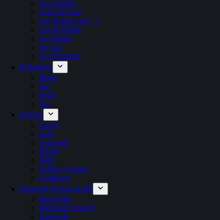
les Liquides
Colle & Liant
Les Neutres pH = 7
Cire & Risine
Les Huiles
les Gaz
Les Pigments
Emballage
Bidon
Zip
Kraft
Fut
Engrais
Cacao
Café
Anacarde
Hévéa
NPK
Culture Vivrière
Composte
Herbicide & Insecticide
Insecticide
Herbicide Sélectif
Herbicide