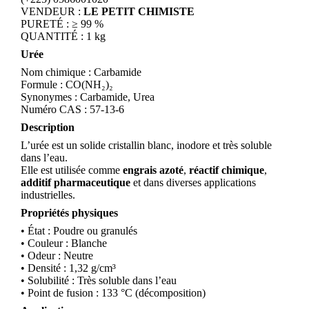
VENDEUR :
LE PETIT CHIMISTE
PURETÉ : ≥ 99 %
QUANTITÉ : 1 kg
Urée
Nom chimique : Carbamide
Formule : CO(NH₂)₂
Synonymes : Carbamide, Urea
Numéro CAS : 57-13-6
Description
L’urée est un solide cristallin blanc, inodore et très soluble
dans l’eau.
Elle est utilisée comme
engrais azoté
,
réactif chimique
,
additif pharmaceutique
et dans diverses applications
industrielles.
Propriétés physiques
• État : Poudre ou granulés
• Couleur : Blanche
• Odeur : Neutre
• Densité : 1,32 g/cm³
• Solubilité : Très soluble dans l’eau
• Point de fusion : 133 °C (décomposition)