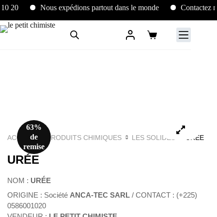
 20
Nous expédions partout dans le monde
Contactez nou
63%
de
ACCUEIL
PRODUITS CHIMIQUES
LES SOLIDES
URÉE
remise
URÉE
NOM :
URÉE
ORIGINE : Société
ANCA-TEC SARL
/ CONTACT : (+225)
0586001020
VENDEUR :
LE PETIT CHIMISTE