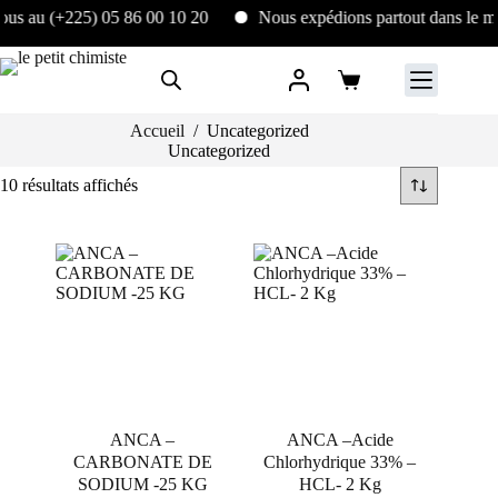
s au (+225) 05 86 00 10 20
Nous expédions partout dans le mo
Passer
au
Panier
contenu
d’achat
Accueil
/
Uncategorized
Uncategorized
10 résultats affichés
ANCA –
ANCA –Acide
CARBONATE DE
Chlorhydrique 33% –
SODIUM -25 KG
HCL- 2 Kg