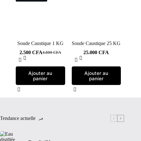
Soude Caustique 1 KG
Soude Caustique 25 KG
2.500
CFA
25.000
CFA
4.000
CFA
Le
Le
prix
prix
initial
actuel
était :
est :
Ajouter au
Ajouter au
4.000 CFA.
2.500 CFA.
panier
panier
Tendance actuelle