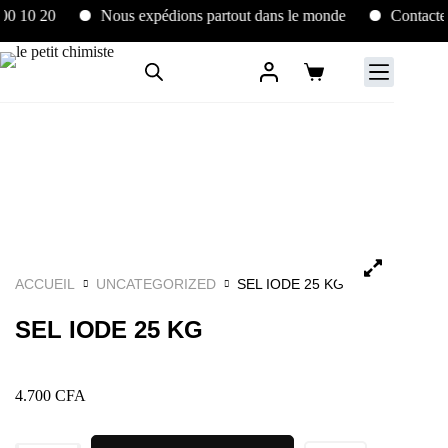
0 10 20
Nous expédions partout dans le monde
Contactez 
ACCUEIL
UNCATEGORIZED
SEL IODE 25 KG
SEL IODE 25 KG
4.700
CFA