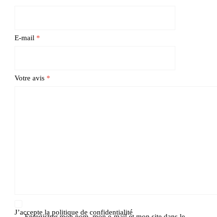
E-mail
*
Votre avis
*
J’accepte la
politique de confidentialité
Enregistrer mon nom, mon e-mail et mon site dans le