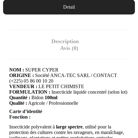
Detail
Description
Avis (0)
NOM :
SUPER CYPER
ORIGINE :
Société ANCA-TEC SARL / CONTACT
(+225) 05 86 00 10 20
VENDEUR :
LE PETIT CHIMISTE
FORMULATION :
Insecticide liquide concentré (selon lot)
Quantité :
Bidon
100ml
Qualité :
Agricole / Professionnelle
Carte d’identité
Fonction :
Insecticide polyvalent à
large spectre
, utilisé pour la
protection des cultures contre les ravageurs, en maraîchage,
jardinage, plantations et petites exploitations agricoles.