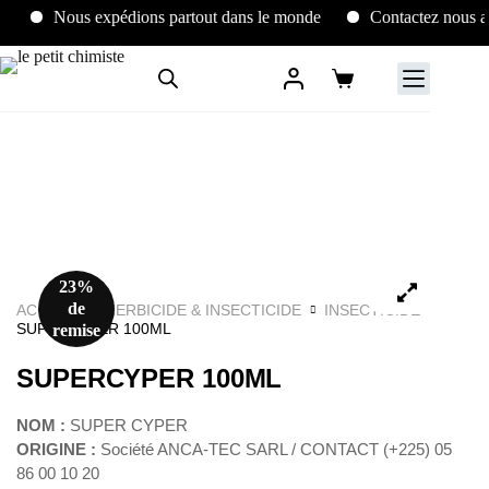
Nous expédions partout dans le monde
Contactez nous au 
23%
de
ACCUEIL
HERBICIDE & INSECTICIDE
INSECTICIDE
SUPERCYPER 100ML
remise
SUPERCYPER 100ML
NOM :
SUPER CYPER
ORIGINE :
Société ANCA-TEC SARL / CONTACT (+225) 05
86 00 10 20